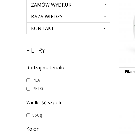
ZAMÓW WYDRUK
BAZA WIEDZY
KONTAKT
FILTRY
Rodzaj materiału
Fila
PLA
PETG
Wielkość szpuli
850g
Kolor