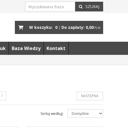
SZUKAJ
W koszyku:
0
|
Do zapłaty:
0,00
PLN
uk
Baza Wiedzy
Kontakt
7
NASTĘPNA
Sortuj według
: