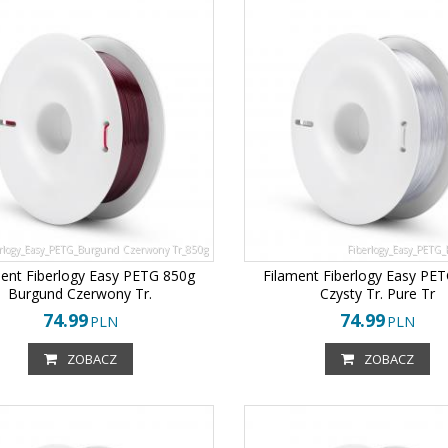
rlogy_Easy_PETG_Burgund Czerwony Tr_850g
Fiberlogy_Easy_PETG_
ment Fiberlogy Easy PETG 850g
Filament Fiberlogy Easy PE
Burgund Czerwony Tr.
Czysty Tr. Pure Tr
74.99
74.99
PLN
PLN
ZOBACZ
ZOBACZ