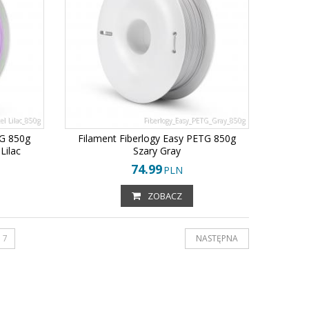
el Lilac_850g
Fiberlogy_Easy_PETG_Gray_850g
TG 850g
Filament Fiberlogy Easy PETG 850g
Lilac
Szary Gray
74.99
PLN
ZOBACZ
7
NASTĘPNA