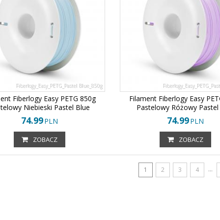
Fiberlogy_Easy_PETG_Pastel Blue_850g
Fiberlogy_Easy_PETG_Past
ment Fiberlogy Easy PETG 850g
Filament Fiberlogy Easy PE
telowy Niebieski Pastel Blue
Pastelowy Różowy Pastel 
74.99
74.99
PLN
PLN
ZOBACZ
ZOBACZ
...
1
2
3
4