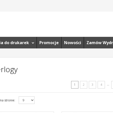
ria do drukarek
Promocje
Nowości
Zamów Wydr
erlogy
...
1
2
3
4
na stronie
: