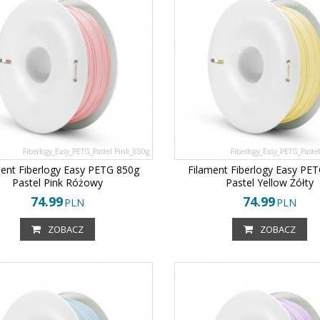
Fiberlogy_Easy_PETG_Pastel Pink_850g
Fiberlogy_Easy_PETG_Pastel
ment Fiberlogy Easy PETG 850g
Filament Fiberlogy Easy PE
Pastel Pink Różowy
Pastel Yellow Żółty
74.99
74.99
PLN
PLN
ZOBACZ
ZOBACZ