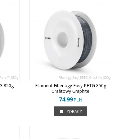
Pure Tr_850g
Fiberlogy_Easy_PETG_Graphite_850g
TG 850g
Filament Fiberlogy Easy PETG 850g
Grafitowy Graphite
74.99
PLN
ZOBACZ