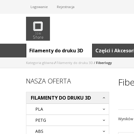
Logowanie
Rejestracja
Filamenty do druku 3D
Części i Akceso
Kategoria główna
/
Filamenty do druku 3D
/
Fiberlogy
Fib
NASZA OFERTA
FILAMENTY DO DRUKU 3D
PLA
Wyników 
PETG
ABS