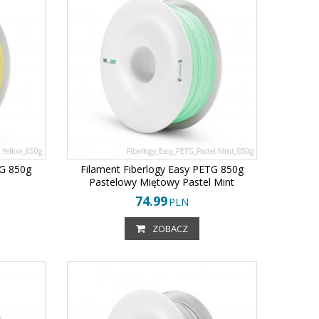
 Yellow_850g
Fiberlogy_Easy_PETG_Pastel Mint_850g
TG 850g
Filament Fiberlogy Easy PETG 850g
Pastelowy Miętowy Pastel Mint
74.99
PLN
ZOBACZ