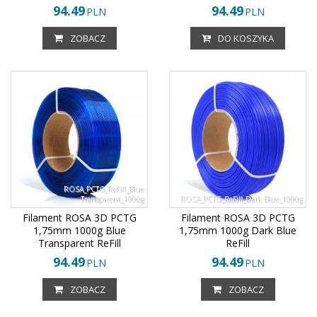
94.49
94.49
PLN
PLN
ZOBACZ
DO KOSZYKA
ROSA_PCTG_ReFill_Blue
Transparent_1000g
ROSA_PCTG_ReFill_Dark Blue_1000g
Filament ROSA 3D PCTG
Filament ROSA 3D PCTG
1,75mm 1000g Blue
1,75mm 1000g Dark Blue
Transparent ReFill
ReFill
94.49
94.49
PLN
PLN
ZOBACZ
ZOBACZ