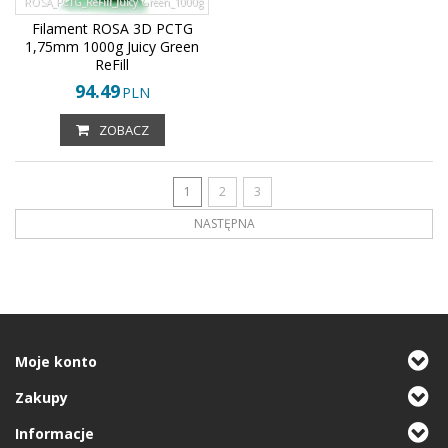
ROSA_PCTG_ReFill_Juicy Green_1000g
Filament ROSA 3D PCTG
1,75mm 1000g Juicy Green
ReFill
94.49
PLN
ZOBACZ
1
2
3
NASTĘPNA
Moje konto
Zakupy
Informacje