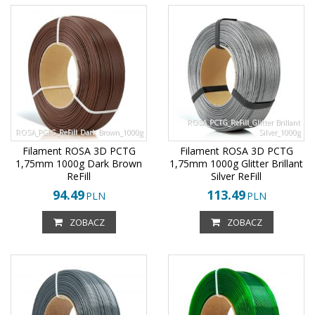
ROSA_PCTG_ReFill_Glitter Brillant
ROSA_PCTG_ReFill_Dark Brown_1000g
Silver_1000g
Filament ROSA 3D PCTG
Filament ROSA 3D PCTG
1,75mm 1000g Dark Brown
1,75mm 1000g Glitter Brillant
ReFill
Silver ReFill
94.49
113.49
PLN
PLN
ZOBACZ
ZOBACZ