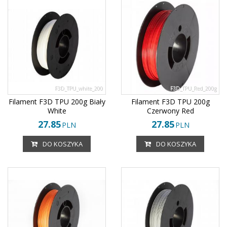
F3D_TPU_white_200
F3D_TPU_Red_200g
Filament F3D TPU 200g Biały
Filament F3D TPU 200g
White
Czerwony Red
27.85
27.85
PLN
PLN
DO KOSZYKA
DO KOSZYKA