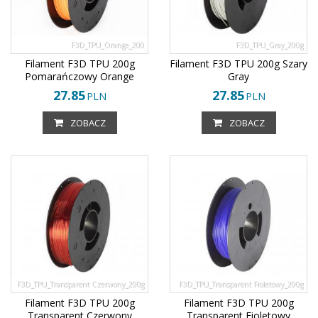
F3D_TPU_Orange_200
F3D_TPU_Gray_200g
Filament F3D TPU 200g
Filament F3D TPU 200g Szary
Pomarańczowy Orange
Gray
27.85
27.85
PLN
PLN
ZOBACZ
ZOBACZ
F3D_TPU_Transparent Czerwony_200g
F3D_TPU_Transparent Fioletowy_200g
Filament F3D TPU 200g
Filament F3D TPU 200g
Transparent Czerwony
Transparent Fioletowy