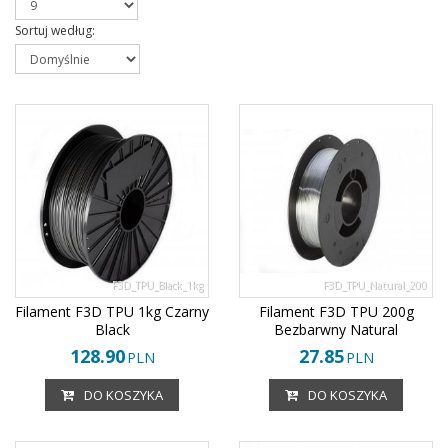
Sortuj według
:
F3D_TPU_Black_1kg
F3D_TPU_Natural_200
Filament F3D TPU 1kg Czarny
Filament F3D TPU 200g
Black
Bezbarwny Natural
128.90
27.85
PLN
PLN
DO KOSZYKA
DO KOSZYKA