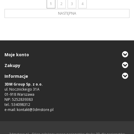
1
2
3
4
NASTĘPNA
Moje konto
Zakupy
Informacje
3DM Group Sp. z o.o.
ul. Nocznickeigo 31A
01-918 Warszawa
NIP: 5252839383
tel.: 534098312
e-mail: kontakt@3dmstore.pl
3dmstore.pl - Sklep założony przez pasjonatów druku 3D dla pasjonatów