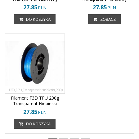
27.85
27.85
PLN
PLN
DO KOSZYKA
ZOBACZ
F3D_TPU_Transparent Niebieski_200g
Filament F3D TPU 200g
Transparent Niebieski
27.85
PLN
DO KOSZYKA