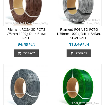
ROSA_PCTG_ReFill_Glitter Brillant
ROSA_PCTG_ReFill_Dark Brown_1000g
Silver_1000g
Filament ROSA 3D PCTG
Filament ROSA 3D PCTG
1,75mm 1000g Dark Brown
1,75mm 1000g Glitter Brillant
ReFill
Silver ReFill
94.49
113.49
PLN
PLN
ZOBACZ
ZOBACZ
ROSA_PCTG_ReFill_Green