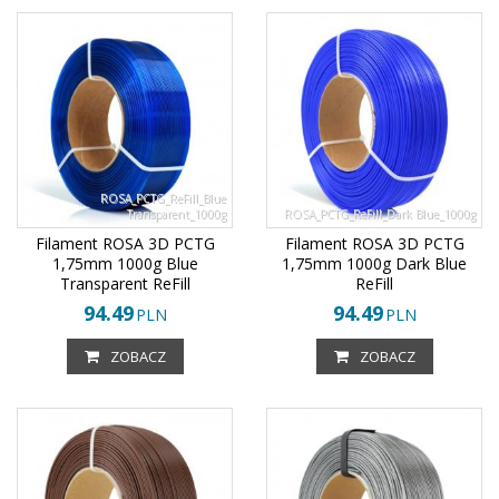
ROSA_PCTG_ReFill_Blue
Transparent_1000g
ROSA_PCTG_ReFill_Dark Blue_1000g
Filament ROSA 3D PCTG
Filament ROSA 3D PCTG
1,75mm 1000g Blue
1,75mm 1000g Dark Blue
Transparent ReFill
ReFill
94.49
94.49
PLN
PLN
ZOBACZ
ZOBACZ