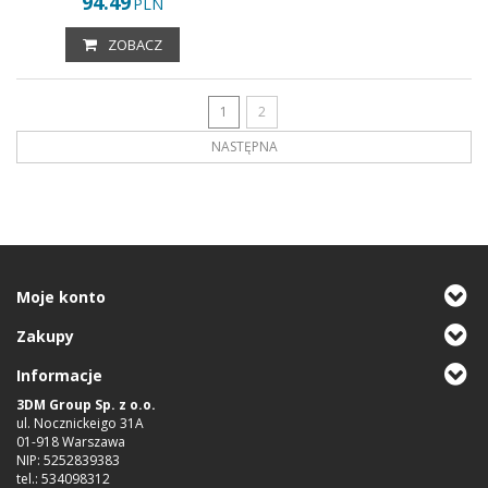
94.49
PLN
ZOBACZ
1
2
NASTĘPNA
Moje konto
Zakupy
Informacje
3DM Group Sp. z o.o.
ul. Nocznickeigo 31A
01-918 Warszawa
NIP: 5252839383
tel.: 534098312