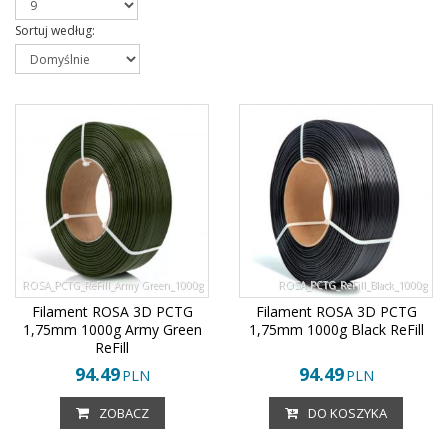
Sortuj według
:
ROSA_PCTG_ReFill_Army Green_1000g
ROSA_PCTG_ReFill_Black_1000g
Filament ROSA 3D PCTG
Filament ROSA 3D PCTG
1,75mm 1000g Army Green
1,75mm 1000g Black ReFill
ReFill
94.49
94.49
PLN
PLN
ZOBACZ
DO KOSZYKA