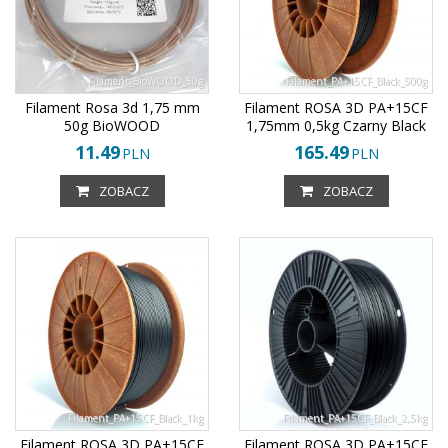
Filament_BioWOOD_50g
Filament_PA+15CF_Black_500g
Filament Rosa 3d 1,75 mm
Filament ROSA 3D PA+15CF
50g BioWOOD
1,75mm 0,5kg Czarny Black
11.49
165.49
PLN
PLN
ZOBACZ
ZOBACZ
Filament_PA+15CF_Black_1kg
Filament_PA+15CF_Black_2,5kg
Filament ROSA 3D PA+15CF
Filament ROSA 3D PA+15CF