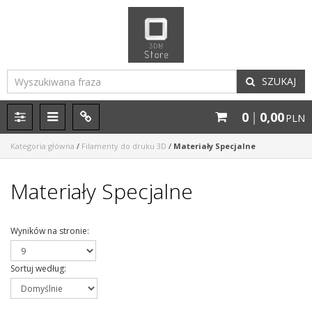
SZUKAJ
0
|
0,00
P
M
P
PLN
a
e
a
n
n
n
Kategoria główna
/
Filamenty do druku 3D
/
Materiały Specjalne
e
u
e
l
l
Materiały Specjalne
Wyników na stronie
:
Sortuj według
: