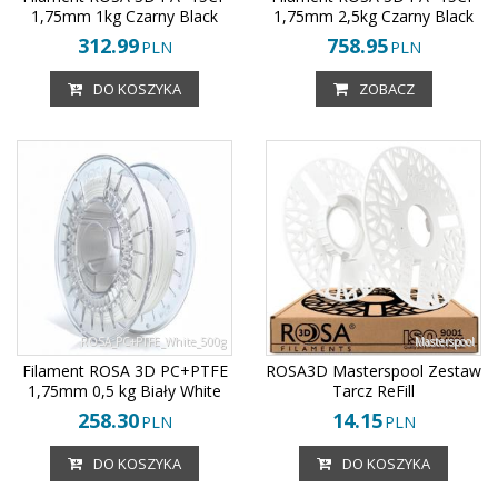
1,75mm 1kg Czarny Black
1,75mm 2,5kg Czarny Black
312.99
758.95
PLN
PLN
DO KOSZYKA
ZOBACZ
ROSA_PC+PTFE_White_500g
Masterspool
Filament ROSA 3D PC+PTFE
ROSA3D Masterspool Zestaw
1,75mm 0,5 kg Biały White
Tarcz ReFill
258.30
14.15
PLN
PLN
DO KOSZYKA
DO KOSZYKA