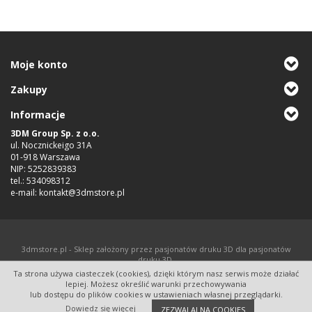
Moje konto
Zakupy
Informacje
3DM Group Sp. z o.o.
ul. Nocznickeigo 31A
01-918 Warszawa
NIP: 5252839383
tel.: 534098312
e-mail: kontakt@3dmstore.pl
3dmstore.pl - Sklep założony przez pasjonatów druku 3D dla pasjonatów
druku 3D.
Ta strona używa ciasteczek (cookies), dzięki którym nasz serwis może działać
InfoSerwis
-
oprogramowanie sklepu internetowego
lepiej. Możesz określić warunki przechowywania
lub dostępu do plików cookies w ustawieniach własnej przeglądarki.
Dowiedz się więcej
ZEZWALAJ NA COOKIES