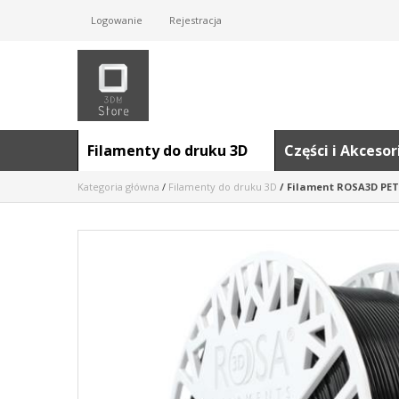
Logowanie
Rejestracja
Filamenty do druku 3D
Części i Akceso
Kategoria główna
/
Filamenty do druku 3D
/
Filament ROSA3D PET