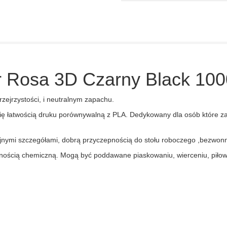
r Rosa 3D Czarny Black 10
zejrzystości, i neutralnym zapachu.
ę łatwością druku porównywalną z PLA. Dedykowany dla osób które za
yjnymi szczegółami, dobrą przyczepnością do stołu roboczego ,bezwon
nością chemiczną. Mogą być poddawane piaskowaniu, wierceniu, piłowan