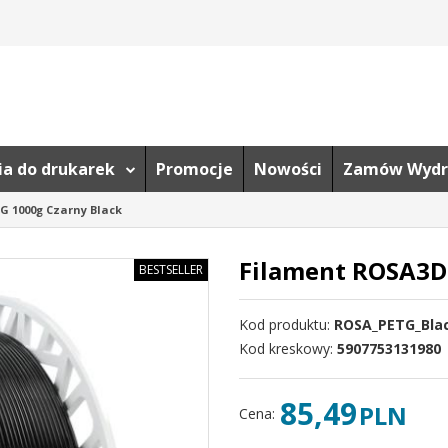
ria do drukarek
Promocje
Nowości
Zamów Wydr
G 1000g Czarny Black
Filament ROSA3D
BESTSELLER
Kod produktu
:
ROSA_PETG_Bla
Kod kreskowy
:
5907753131980
85,49
PLN
Cena
: