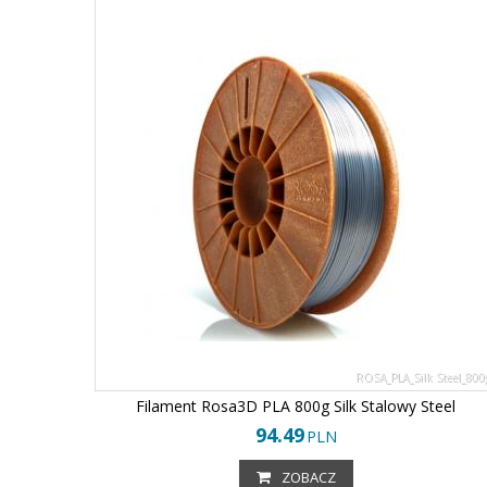
ROSA_PLA_Silk Steel_800
Filament Rosa3D PLA 800g Silk Stalowy Steel
94.49
PLN
ZOBACZ