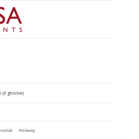
5
(
0
głosów)
produkt
Porównaj