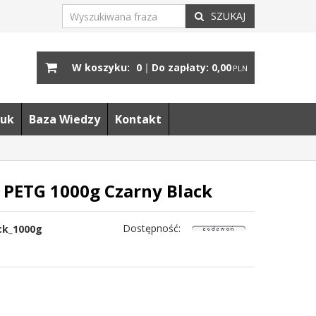
SZUKAJ
W koszyku:
0
|
Do zapłaty:
0,00
PLN
uk
Baza Wiedzy
Kontakt
 PETG 1000g Czarny Black
Dostępność
:
ck_1000g