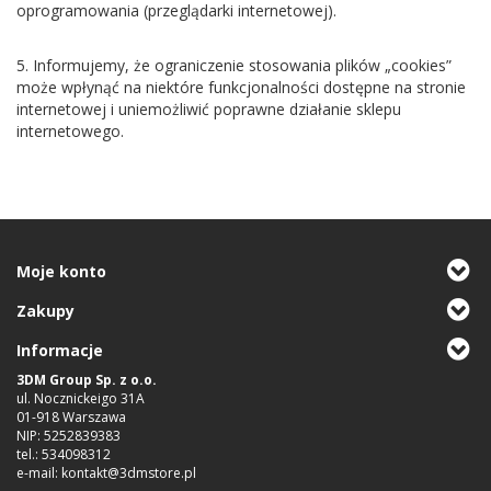
oprogramowania (przeglądarki internetowej).
5. Informujemy, że ograniczenie stosowania plików „cookies”
może wpłynąć na niektóre funkcjonalności dostępne na stronie
internetowej i uniemożliwić poprawne działanie sklepu
internetowego.
Moje konto
Zakupy
Informacje
3DM Group Sp. z o.o.
ul. Nocznickeigo 31A
01-918 Warszawa
NIP: 5252839383
tel.: 534098312
e-mail: kontakt@3dmstore.pl