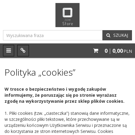
SZUKAJ
0
|
0,00
M
P
PLN
e
a
n
n
u
e
Polityka „cookies”
l
W trosce o bezpieczeństwo i wygodę zakupów
informujemy, że poruszając się po stronie wyrażasz
zgodę na wykorzystywanie przez sklep plików cookies.
1. Pliki cookies (tzw. „ciasteczka”) stanowią dane informatyczne,
w szczególności pliki tekstowe, które przechowywane są w
urządzeniu końcowym Użytkownika Serwisu i przeznaczone są
do korzystania ze stron internetowych Serwisu. Cookies