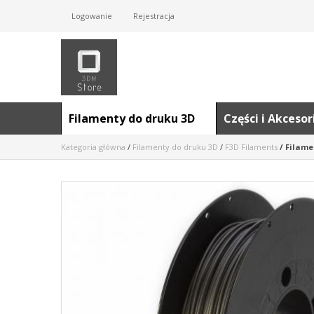
Logowanie
Rejestracja
Filamenty do druku 3D
Części i Akceso
Kategoria główna
/
Filamenty do druku 3D
/
F3D Filaments
/
Filamen