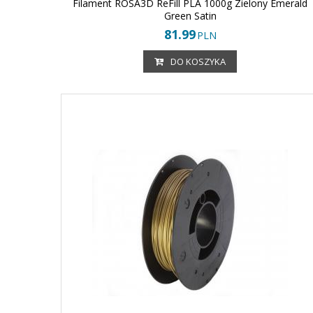
Filament ROSA3D ReFill PLA 1000g Zielony Emerald
Green Satin
81.99
PLN
DO KOSZYKA