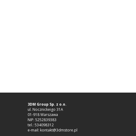
3DM Group Sp. z o.o.
ul. Nocznickeigo 31A
01-918 Warszawa
NIP: 5252839383
tel.: 534098312
e-mail: kontakt@3dmstore.pl