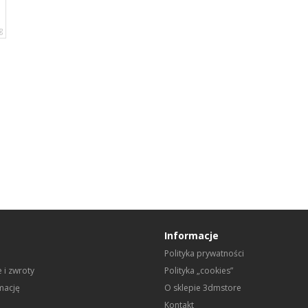
g
Informacje
Polityka prywatności
 i zwroty
Polityka „cookies”
mację
O sklepie 3dmstore
Kontakt