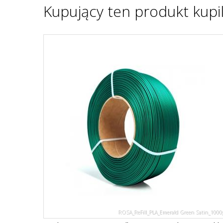
Kupujący ten produkt kupil
ROSA_ReFill_PLA_Emerald Green Satin_1000