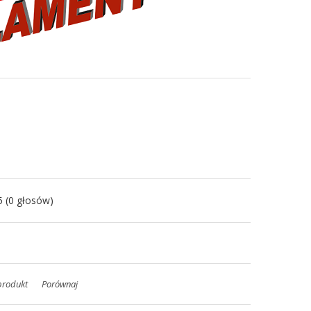
5
(
0
głosów)
produkt
Porównaj