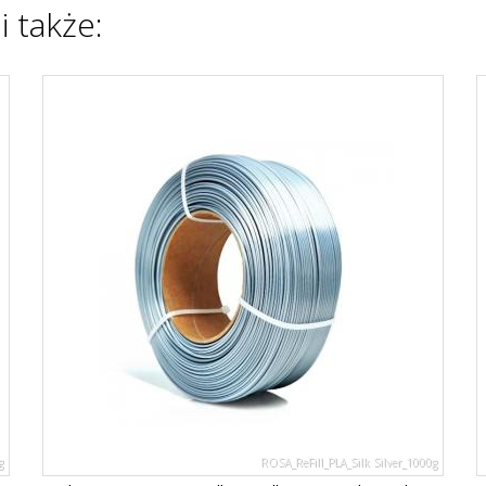
i także:
g
ROSA_ReFill_PLA_Silk Silver_1000g