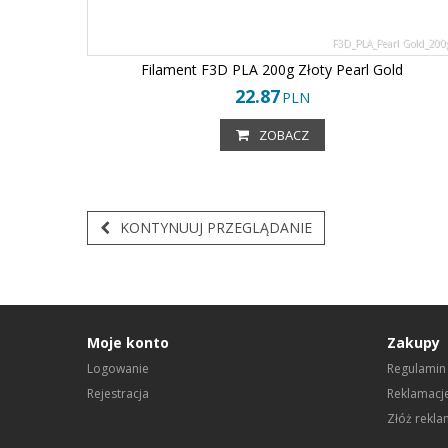
F3D_PLA_Pearl Gold_200
Filament F3D PLA 200g Złoty Pearl Gold
22.87
PLN
ZOBACZ
KONTYNUUJ PRZEGLĄDANIE
Moje konto
Zakupy
Logowanie
Regulamin
Rejestracja
Reklamacje
Złóż rekla