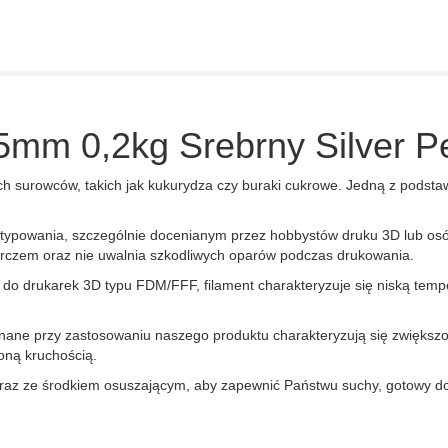
5mm 0,2kg Srebrny Silver Pe
ych surowców, takich jak kukurydza czy buraki cukrowe. Jedną z podsta
otypowania, szczególnie docenianym przez hobbystów druku 3D lub os
rczem oraz nie uwalnia szkodliwych oparów podczas drukowania.
ę do drukarek 3D typu FDM/FFF, filament charakteryzuje się niską temp
onane przy zastosowaniu naszego produktu charakteryzują się zwiększo
oną kruchością.
raz ze środkiem osuszającym, aby zapewnić Państwu suchy, gotowy do