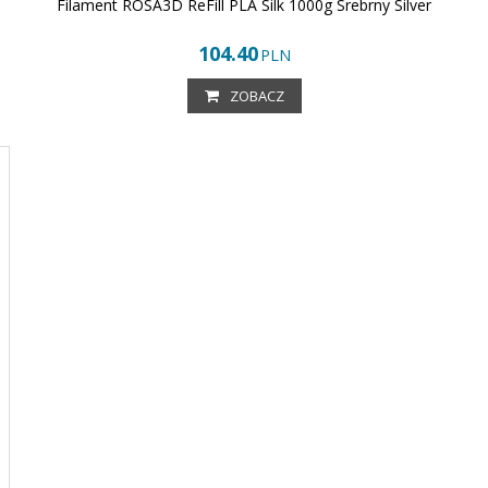
Filament ROSA3D ReFill PLA Silk 1000g Srebrny Silver
104.40
PLN
ZOBACZ