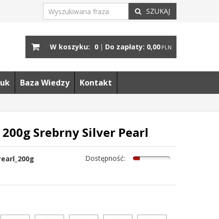
SZUKAJ
W koszyku:
0
|
Do zapłaty:
0,00
PLN
uk
Baza Wiedzy
Kontakt
200g Srebrny Silver Pearl
Dostępność
:
Pearl_200g