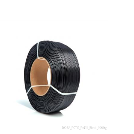
ROSA_PCTG_ReFill_Black_1000g