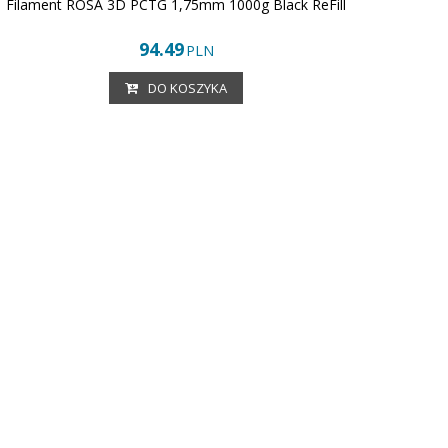
Filament ROSA 3D PCTG 1,75mm 1000g Black ReFill
94.49
PLN
DO KOSZYKA