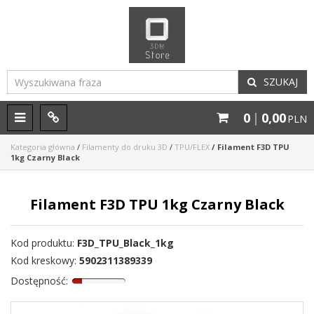
SZUKAJ
0
|
0,00
M
P
PLN
e
a
n
n
Kategoria główna
/
Filamenty do druku 3D
/
TPU/FLEX
/
Filament F3D TPU
1kg Czarny Black
u
e
l
Filament F3D TPU 1kg Czarny Black
Kod produktu
:
F3D_TPU_Black_1kg
Kod kreskowy
:
5902311389339
Dostępność
: