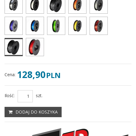
128,90
PLN
Cena
:
Ilość
:
szt.
DODAJ DO KOSZYKA