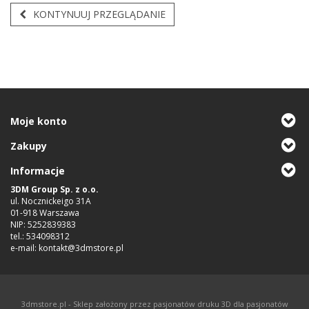
KONTYNUUJ PRZEGLĄDANIE
Moje konto
Zakupy
Informacje
3DM Group Sp. z o.o.
ul. Nocznickeigo 31A
01-918 Warszawa
NIP: 5252839383
tel.: 534098312
e-mail: kontakt@3dmstore.pl
3dmstore.pl - Sklep założony przez pasjonatów druku 3D dla pasjonatów