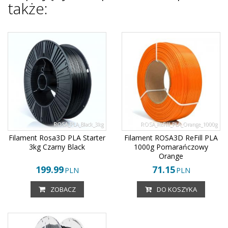
także:
ROSA_PLA_Black_3kg
ROSA_ReFill_PLA_Orange_1000g
Filament Rosa3D PLA Starter
Filament ROSA3D ReFill PLA
3kg Czarny Black
1000g Pomarańczowy
Orange
199.99
71.15
PLN
PLN
ZOBACZ
DO KOSZYKA