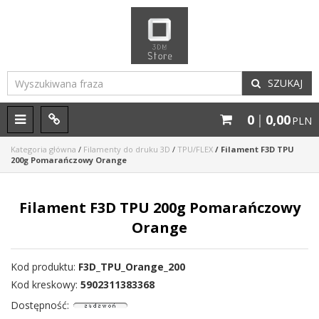
SZUKAJ
0
|
0,00
M
P
PLN
e
a
n
n
Kategoria główna
/
Filamenty do druku 3D
/
TPU/FLEX
/
Filament F3D TPU
200g Pomarańczowy Orange
u
e
l
Filament F3D TPU 200g Pomarańczowy
Orange
Kod produktu
:
F3D_TPU_Orange_200
Kod kreskowy
:
5902311383368
Dostępność
: