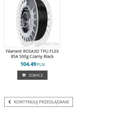
ROSA_FLEX_85A_Black_500g
Filament ROSA3D TPU FLEX
85A 500g Czarny Black
104.49
PLN
ZOBACZ
KONTYNUUJ PRZEGLĄDANIE