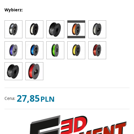
Wybierz:
27,85
PLN
Cena
: